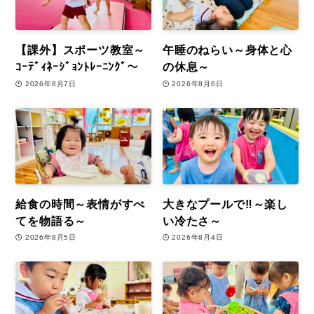
【課外】スポーツ教室～
午睡のねらい～身体と心
ｺｰﾃﾞｨﾈｰｼﾞｮﾝﾄﾚｰﾆﾝｸﾞ～
の休息～
2026年8月7日
2026年8月6日
給食の時間～表情がすべ
大きなプールで‼～楽し
てを物語る～
い冷たさ～
2026年8月5日
2026年8月4日