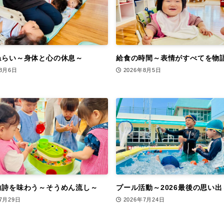
ねらい～身体と心の休息～
給食の時間～表情がすべてを物
年8月6日
2026年8月5日
物詩を味わう～そうめん流し～
プール活動～2026最後の思い出
年7月29日
2026年7月24日