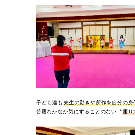
子ども達も
先生の動きや所作を自分の身
普段なかなか気にすることのない〝
座り